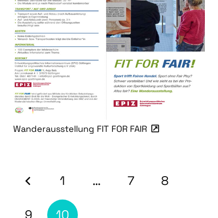
Wanderausstellung FIT FOR FAIR
1
…
7
8
9
10