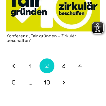
Konferenz „Fair gründen – Zirkulär
beschaffen“
1
2
3
4
5
…
10