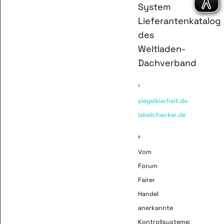
System
Lieferantenkatalog
des
Weltladen-
Dachverband
¹
siegelklarheit.de
labelchecker.de
²
Vom
Forum
Fairer
Handel
anerkannte
Kontrollsysteme: