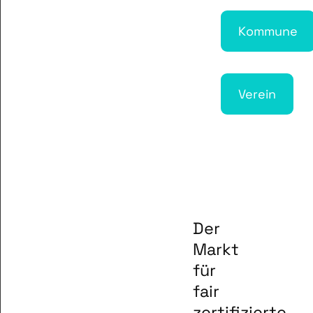
Kommune
Verein
Der
Markt
für
fair
zertifizierte